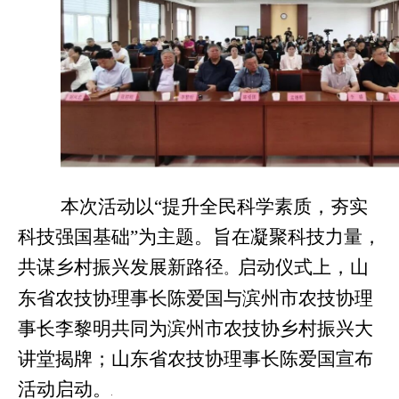
本次活动以
“提升全民科学素质，夯实
科技强国基础”为主题。旨在凝聚科技力量，
共谋乡村振兴发展新路径
启动仪式上，
山
。
东
省
农技协理事长陈爱国
与滨州
市农技协理
事长李黎明
共同
为滨州市农技协乡村振兴大
讲堂揭牌；山东
省
农技协理事长陈爱国宣布
活动启动。