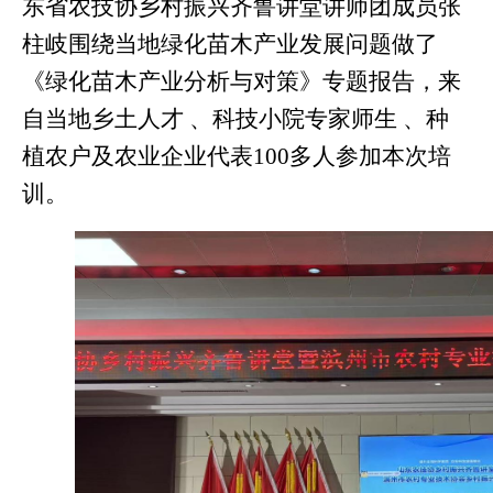
东省农技协乡村振兴齐鲁讲堂讲师
团成员
张
柱岐
围绕当地绿化苗木产业发展问题做了
《绿化苗木产业分析与对策》
专题报告，
来
自当地乡土人才
、科技小院专家师生
、种
植农户及农业企业代表
100
多人参加本次培
训。